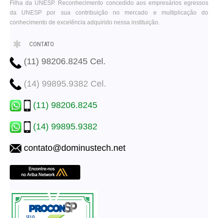
Filha da UNESP. Reconhecimento concedido aos empresários egressos
da UNESP por sua contribuição no mercado e multiplicação do
conhecimento de excelência adquirido nessa instituição.
CONTATO
(11) 98206.8245 Cel.
(14) 99895.9382 Cel.
(11) 98206.8245
(14) 99895.9382
contato@dominustech.net